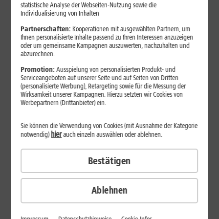
Jetzt unterbrechungsfrei ins sehr gute Netz wechseln.
statistische Analyse der Webseiten-Nutzung sowie die
Individualisierung von Inhalten
Ohne doppelte Kosten.*
Partnerschaften:
Kooperationen mit ausgewählten Partnern, um
Ihnen personalisierte Inhalte passend zu Ihren Interessen anzuzeigen
oder um gemeinsame Kampagnen auszuwerten, nachzuhalten und
abzurechnen.
Promotion:
Ausspielung von personalisierten Produkt- und
Serviceangeboten auf unserer Seite und auf Seiten von Dritten
(personalisierte Werbung), Retargeting sowie für die Messung der
Wirksamkeit unserer Kampagnen. Hierzu setzten wir Cookies von
Werbepartnern (Drittanbieter) ein.
Sie können die Verwendung von Cookies (mit Ausnahme der Kategorie
hier
notwendig)
auch einzeln auswählen oder ablehnen.
Bestätigen
29
,
99
€/Monat*
ab
dauerhaft
Ablehnen
Verfügbarkeit prüfen