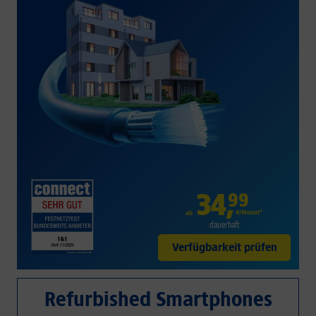
34
,
99
€/Monat*
ab
dauerhaft
Verfügbarkeit prüfen
Refurbished Smartphones