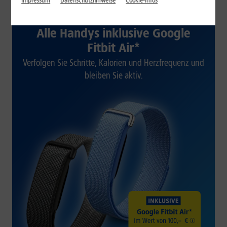
Impressum
Datenschutzhinweise
Cookie-Infos
1&1 SOMMER-SPECIAL
Alle Handys inklusive Google
Fitbit Air*
Verfolgen Sie Schritte, Kalorien und Herzfrequenz und
bleiben Sie aktiv.