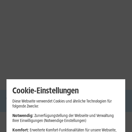
Cookie-Einstellungen
Diese Webseite verwendet Cookies und ähnliche Technologien für
DSL
Glasfaser
Internet
Handys
Mobilfunk-
Laptops
Tablets
folgende Zwecke:
Tarife
Notwendig:
Zurverfügungstellung der Webseite und Verwaltung
Ihrer Einwilligungen (Notwendige Einstellungen)
1&1 Internet
Komfort:
Erweiterte Komfort-Funktionalitäten für unsere Webseite,