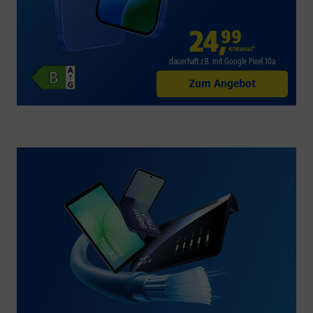
24
,
99
€/Monat*
dauerhaft z.B. mit Google Pixel 10a
Zum Angebot